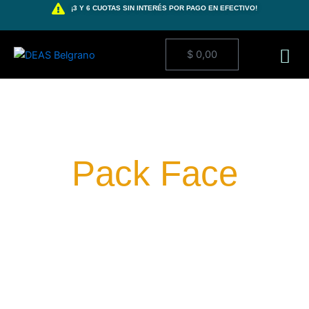
Ir
¡3 Y 6 CUOTAS SIN INTERÉS POR PAGO EN EFECTIVO!
al
contenido
$
0,00
Pack Face