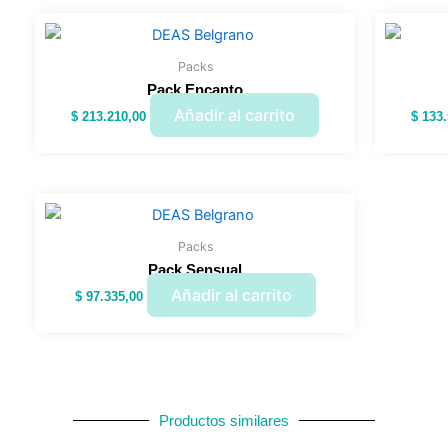
Packs
Pack Encanto
Añadir al carrito
$
213.210,00
$
133.
Packs
Pack Sensual
Añadir al carrito
$
97.335,00
Productos similares